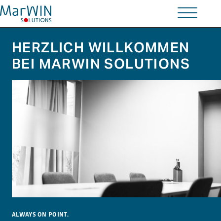
HERZLICH WILLKOMMEN
Wir bringen Lösungen
auf den Punkt.
BEI MARWIN SOLUTIONS
Home
Solutions
Schulungen
Unternehmen
Kontakt
Comos-User-Forum
ALWAYS ON POINT.