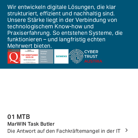
EN
Wir entwickeln digitale Lösungen, die klar
strukturiert, effizient und nachhaltig sind.
Unsere Stärke liegt in der Verbindung von
technologischem Know-how und
+43 664 343 1506
Praxiserfahrung. So entstehen Systeme, die
office@marwin-solutions.com
funktionieren – und langfristig echten
Mehrwert bieten.
01 MTB
MarWIN Task Butler
Die Antwort auf den Fachkräftemangel in der IT