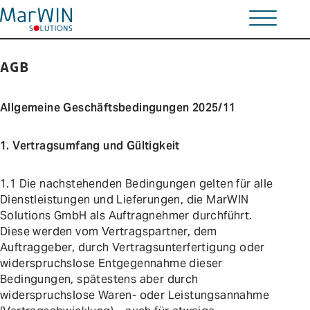
AGB
Wir bringen Lösungen
auf den Punkt.
Home
Allgemeine Geschäftsbedingungen 2025/11
Solutions
1. Vertragsumfang und Gültigkeit
Schulungen
1.1 Die nachstehenden Bedingungen gelten für alle
Dienstleistungen und Lieferungen, die MarWIN
Unternehmen
Solutions GmbH als Auftragnehmer durchführt.
Diese werden vom Vertragspartner, dem
Kontakt
Auftraggeber, durch Vertragsunterfertigung oder
widerspruchslose Entgegennahme dieser
Bedingungen, spätestens aber durch
Comos-User-Forum
widerspruchslose Waren- oder Leistungsannahme