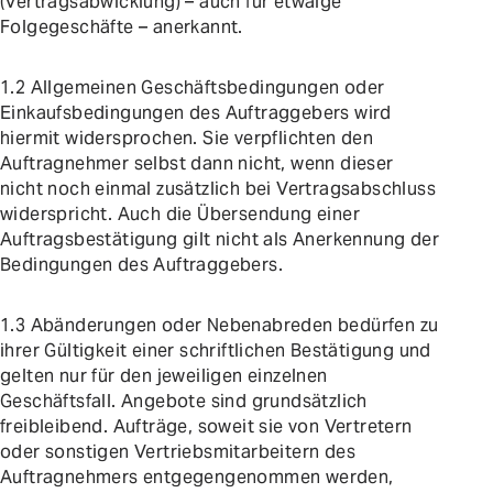
(Vertragsabwicklung) – auch für etwaige
EN
Folgegeschäfte – anerkannt.
1.2 Allgemeinen Geschäftsbedingungen oder
+43 664 343 1506
Einkaufsbedingungen des Auftraggebers wird
office@marwin-solutions.com
hiermit widersprochen. Sie verpflichten den
Auftragnehmer selbst dann nicht, wenn dieser
nicht noch einmal zusätzlich bei Vertragsabschluss
widerspricht. Auch die Übersendung einer
Auftragsbestätigung gilt nicht als Anerkennung der
Bedingungen des Auftraggebers.
1.3 Abänderungen oder Nebenabreden bedürfen zu
ihrer Gültigkeit einer schriftlichen Bestätigung und
gelten nur für den jeweiligen einzelnen
Geschäftsfall. Angebote sind grundsätzlich
freibleibend. Aufträge, soweit sie von Vertretern
oder sonstigen Vertriebsmitarbeitern des
Auftragnehmers entgegengenommen werden,